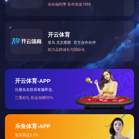
分类：
集团要闻
作者：
林骁
来源：
发布时间：
2026-02-13 08:41
访问量：
详情
2026年1月20日至22日，全球光电行业
极
具影响力的盛会
——
SPIE Photonics West 2026
，
在美国旧金山莫斯康展览中心
（
Moscone Center）隆重举行。
联创电子
作为光学领域领先企
业，携多款核心产品及前沿光学解决方案精彩亮相，向全球客户
展示了其在精密光学研发与制造方面的深厚
技术
积淀。
实力亮相，尽显光学之美
联创电子
展位
设计简约大气
，通过详实的
“全球布局
（Global Layout）”展示
板块，全面呈现
了公司在研发、生产及
销售服务全产业链的
综合
能力，吸引了众多企业驻足
咨询
。展会
现场，
联创电子
重点
推介
了汽车光学、智能终端、工业视觉及新
兴消费类电子等领域的最新研发成果
，彰显了其在多赛道的技术
竞争力
。
深度交流，斩获丰硕成果