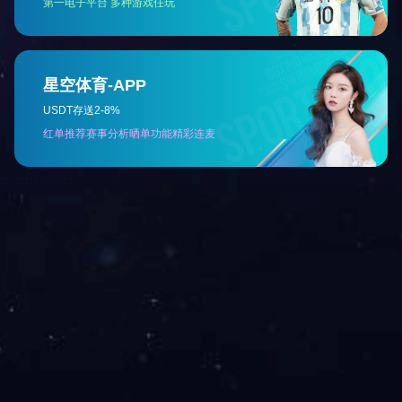
平台
上一个
:
无
下一个
:
联创电子与江西师范大学附属中学携手共筑协同育人新
平台
相关文件
更多
暂时没有内容信息显示
请先在网站后台添加数据记录。
推荐新闻
联创电子亮相北美西部光电展，深耕全球光学市场
2026-02-13
联创电子与江西师范大学附属中学携手共筑协同育人
新平台
2026-02-07
联创电子北美湾区办事处正式启用，迎来首位客户到
访
2026-01-16
联创电子入选2025江西企业100强等三项权威榜单
2025-11-28