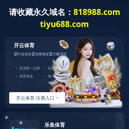
乐动体育
网站乐动体育
乐动体育-乐动ledong(中国)
公司简介
发展历程
技术创新
企业宣传片
社会责任
产品介绍
乐动体育-乐动ledong(中国)
触显产业
应用终端产业
产品应用展
示
投资者关系
新闻资讯
加入我们
招贤纳士
员工福利
全球产业布局

网站乐动体育
乐动体育-乐动ledong(中国)

公司简介
发展历程
技术创新
企业宣传片
社会责任
产品介绍

乐动体育-乐动ledong(中国)
触显产业
应用终端产业
产品应用展