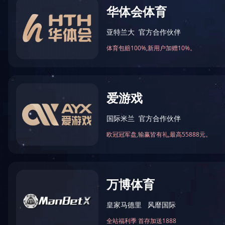
新闻资讯
加入我们

招贤纳士
员工福利
全球产业布局

搜索


乐动体育-乐动ledong(中国)
当前位置：
乐动体育
/
社会责任
公司概况


社会责任
分类：
乐动体育-乐动ledong(中国)