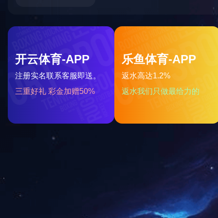

查看详情
无人机
查看详情
Details
查看详情
无人机部件
查看详情
Details
查看详情
智能手机
查看详情
Details
查看详情
平板电脑
查看详情
Details