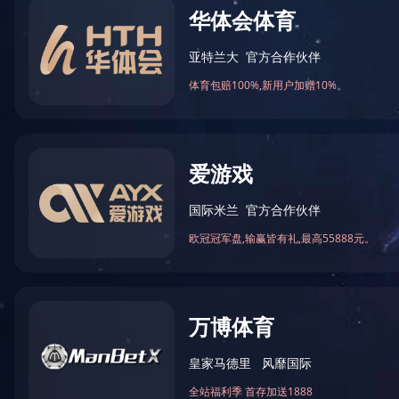
新闻资讯
加入我们

招贤纳士
员工福利
全球产业布局

搜索


资质荣誉
当前位置：
乐动体育
/
产品介绍
/
应用终端产业
/
应用终端产业
应用终端产业
